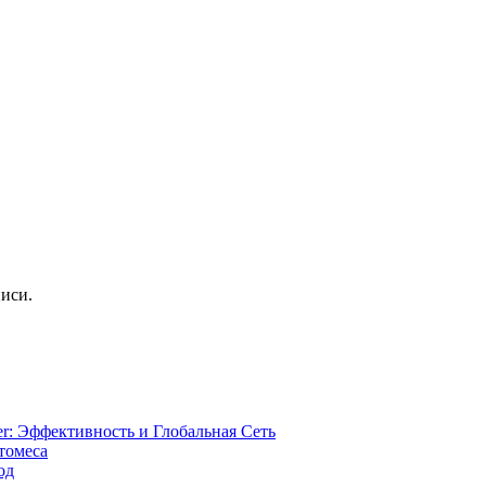
иси.
r: Эффективность и Глобальная Сеть
томеса
од